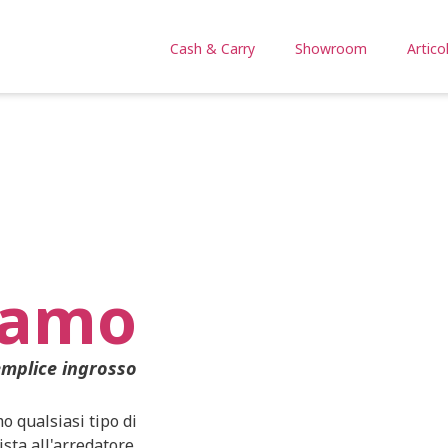
Cash & Carry
Showroom
Articol
iamo
emplice ingrosso
mo qualsiasi tipo di
ista all'arredatore.