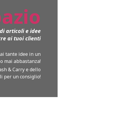
azio
i articoli e idee
e ai tuoi clienti
mai tante idee in un
ono mai abbastanza!
ash & Carry e dello
 per un consiglio!