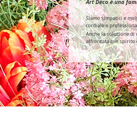
Art Dèco è una fami
Siamo simpatici e molt
cordiale e professiona
Anche la soluzione di
affrontata con spirito